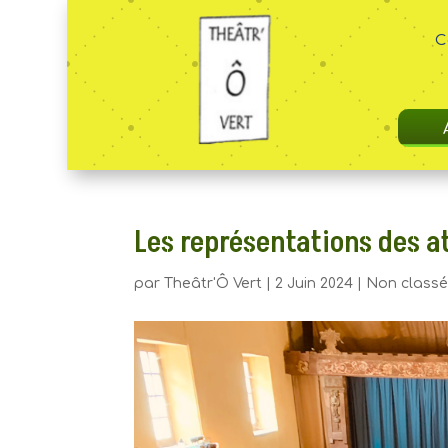
C
Les représentations des ate
par
Theâtr'Ô Vert
|
2 Juin 2024
|
Non class