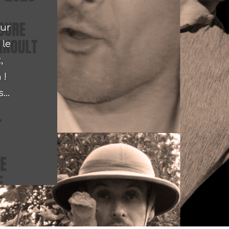
our
 le
,
 !
...