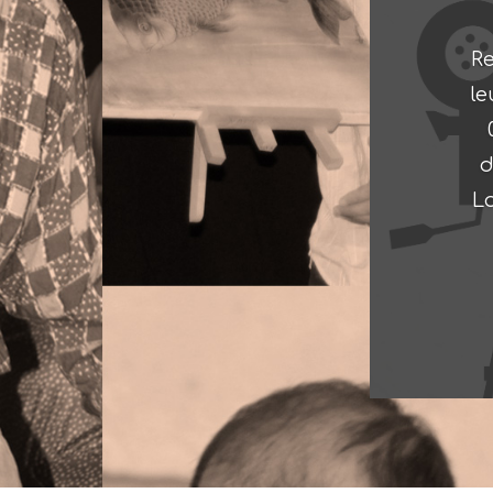
Re
le
d
Lo