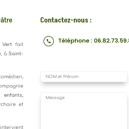
éâtre
Contactez-nous :
Téléphone : 06.82.73.59

 Vert
fait
e
, à
Saint-
.
 comédien,
compagnie
 enfants,
rchaire et
intervient