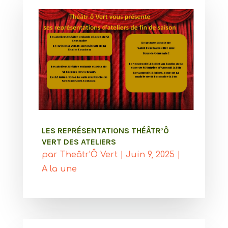
LES REPRÉSENTATIONS THÉÂTR’Ô
VERT DES ATELIERS
par
Theâtr'Ô Vert
|
Juin 9, 2025
|
A la une