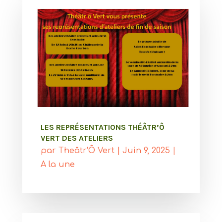
LES REPRÉSENTATIONS THÉÂTR’Ô
VERT DES ATELIERS
par
Theâtr'Ô Vert
|
Juin 9, 2025
|
A la une