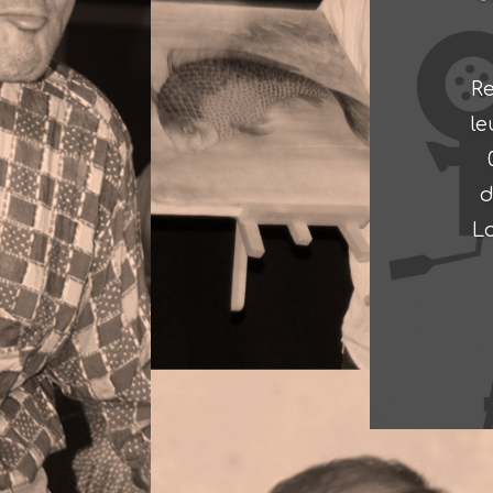
Re
le
d
Lo