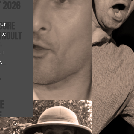
our
 le
,
 !
...