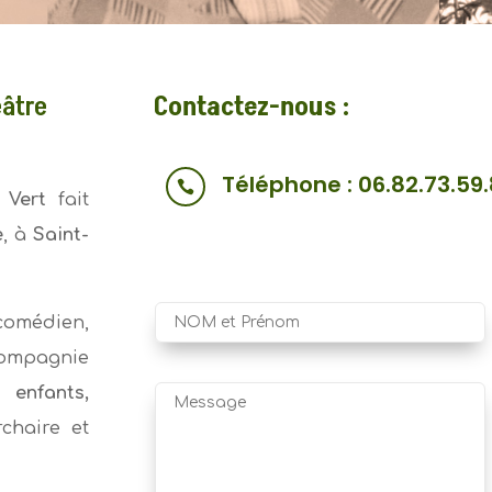
éâtre
Contactez-nous :
Téléphone : 06.82.73.59

 Vert
fait
e
, à
Saint-
.
 comédien,
compagnie
 enfants,
rchaire et