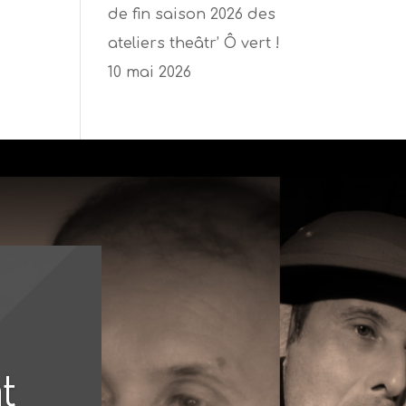
de fin saison 2026 des
ateliers theâtr’ Ô vert !
10 mai 2026
nt